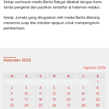
Setiap wartawan media Berita Rakyat dibekali dengan kartu
tanda pengenal dan pastikan terdaftar di halaman redaksi.
Setiap Jurnalis yang ditugaskan oleh media Berita dilarang
menerima suap dan imbalan apapun untuk mempengaruhi
pemberitaan.
Kalender 2023
Agustus 2026
M
S
S
R
K
J
S
1
2
3
4
5
6
7
8
9
10
11
12
13
14
15
16
17
18
19
20
21
22
23
24
25
26
27
28
29