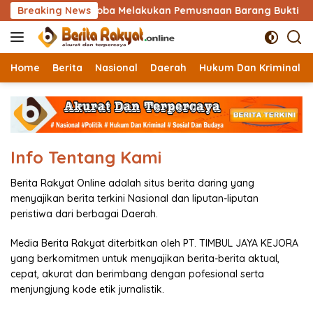
Langsung
geri Kabupaten Toba Melakukan Pemusnaan Barang Bukti
Breaking News
ke
konten
Home
Berita
Nasional
Daerah
Hukum Dan Kriminal
Info Tentang Kami
Berita Rakyat Online adalah situs berita daring yang
menyajikan berita terkini Nasional dan liputan-liputan
peristiwa dari berbagai Daerah.
Media Berita Rakyat diterbitkan oleh PT. TIMBUL JAYA KEJORA
yang berkomitmen untuk menyajikan berita-berita aktual,
cepat, akurat dan berimbang dengan pofesional serta
menjungjung kode etik jurnalistik.