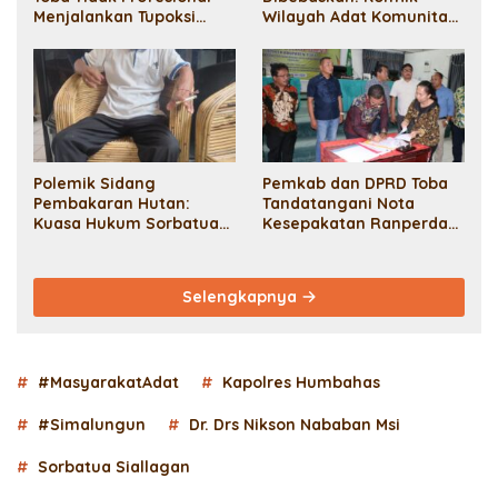
Menjalankan Tupoksi
Wilayah Adat Komunitas
Sesuai SOP, Elisabeth
Ompu Umbak Siallagan
Simanjuntak Lawan
Bukan Ranah Pidana
Dengan Praperadilan
Polemik Sidang
Pemkab dan DPRD Toba
Pembakaran Hutan:
Tandatangani Nota
Kuasa Hukum Sorbatua
Kesepakatan Ranperda
Pertanyakan Kredibilitas
Pertanggungjawaban
Ahli Hukum Pidana JPU
APBD 2023
Selengkapnya
#MasyarakatAdat
Kapolres Humbahas
#Simalungun
Dr. Drs Nikson Nababan Msi
Sorbatua Siallagan