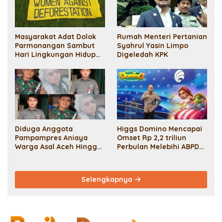
Masyarakat Adat Dolok
Rumah Menteri Pertanian
Parmonangan Sambut
Syahrul Yasin Limpo
Hari Lingkungan Hidup
Digeledah KPK
Sedunia 2024 Dengan
Aksi Bentang Spanduk
Raksasa Dan Penanaman
Pohon: Solidaritas Untuk
Lingkungan Yang Lestari
Dan Perjuangan
Masyarakat Adat.
Diduga Anggota
Higgs Domino Mencapai
Pampampres Aniaya
Omset Rp 2,2 triliun
Warga Asal Aceh Hingga
Perbulan Melebihi ABPD
Meninggal Demi Uang
Provinsi Terbesar Di
Tebusan 50 Juta
Indonesia
Selengkapnya