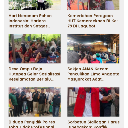
Hari Menanam Pohon
Kemeriahan Perayaan
Indonesia: Hariara
HUT Kemerdekaan RI Ke-
Institut dan Satgas
79 Di Laguboti
Penyelamatan Ekosistem
Danau Toba Galakkan
Penghijauan di Baktiraja
Desa Ompu Raja
Sekjen AMAN Kecam
Hutapea Gelar Sosialisasi
Penculikan Lima Anggota
Keselamatan Berlalu
Masyarakat Adat
Lintas Dan Anti Narkoba
Sihaporas: Pelanggaran
HAM!
Diduga Penyidik Polres
Sorbatua Siallagan Harus
Toba Tidak Profesional
Dibebaskan: Konflik