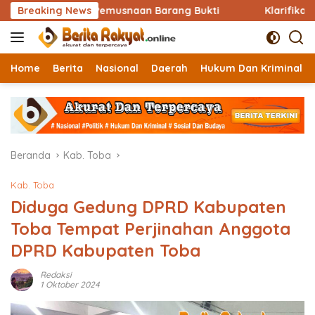
Langsung
kukan Pemusnaan Barang Bukti
Breaking News
Klarifikasi Sekdis DPMP
ke
konten
Home
Berita
Nasional
Daerah
Hukum Dan Kriminal
Beranda
Kab. Toba
Kab. Toba
Diduga Gedung DPRD Kabupaten
Toba Tempat Perjinahan Anggota
DPRD Kabupaten Toba
Redaksi
1 Oktober 2024