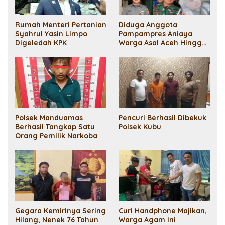
Rumah Menteri Pertanian
Diduga Anggota
Syahrul Yasin Limpo
Pampampres Aniaya
Digeledah KPK
Warga Asal Aceh Hingga
Meninggal Demi Uang
Tebusan 50 Juta
Polsek Manduamas
Pencuri Berhasil Dibekuk
Berhasil Tangkap Satu
Polsek Kubu
Orang Pemilik Narkoba
Gegara Kemirinya Sering
Curi Handphone Majikan,
Hilang, Nenek 76 Tahun
Warga Agam Ini