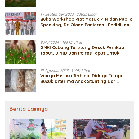
Dari Dana Desa TA 2021
19 September 2023
23823 Lihat
Buka Workshop Kiat Masuk PTN dan Public
Speaking, Dr. Oloan Paniaran : Pedidikan
Adalah Bagian Terpenting Untuk Masa
Depan
3 Mei 2024
15842 Lihat
GMKI Cabang Tarutung Desak Pemkab
Taput, DPRD Dan Polres Taput Untuk
Mengusut Video Mesum Diduga Indra
Simaremare Sekda Taput Dengan
Bawahannya
31 Agustus 2023
11491 Lihat
Warga Merasa Terhina, Diduga Tempe
Busuk Diterima Anak Stunting Dari
Pemerintah Desa Manalu Parmonangan
Berita Lainnya