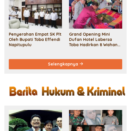
Hadhonah
Penyerahan Empat SK Plt
Grand Opening Mini
Oleh Bupati Toba Effendi
Dufan Hotel Labersa
Napitupulu
Toba Hadirkan 8 Wahana
Permainan dan Sport
Centre
Selengkapnya