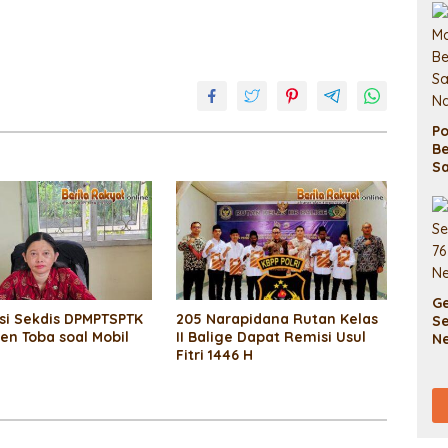
P
Be
S
Pe
G
asi Sekdis DPMPTSPTK
205 Narapidana Rutan Kelas
Se
en Toba soal Mobil
II Balige Dapat Remisi Usul
N
Fitri 1446 H
B
T