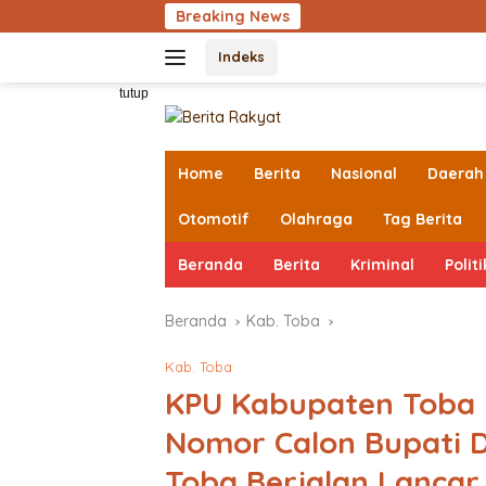
Langsung
Breaking News
Kejak
ke
Indeks
konten
tutup
Home
Berita
Nasional
Daerah
Otomotif
Olahraga
Tag Berita
Beranda
Berita
Kriminal
Politi
Beranda
Kab. Toba
Kab. Toba
KPU Kabupaten Toba
Nomor Calon Bupati 
Toba Berjalan Lancar