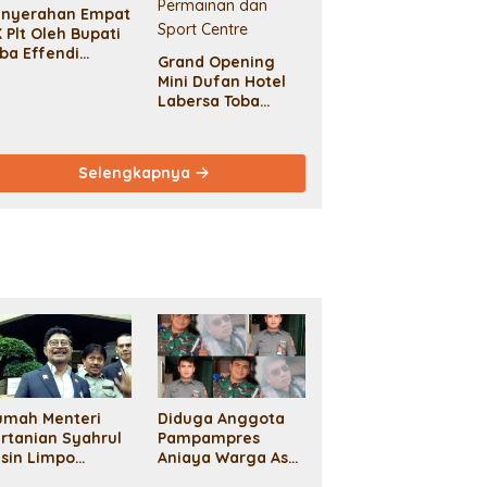
enyerahan Empat
 Plt Oleh Bupati
ba Effendi
Grand Opening
pitupulu
Mini Dufan Hotel
Labersa Toba
Hadirkan 8
Wahana
Permainan dan
Selengkapnya
Sport Centre
umah Menteri
Diduga Anggota
rtanian Syahrul
Pampampres
sin Limpo
Aniaya Warga Asal
igeledah KPK
Aceh Hingga