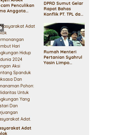
DPRD Sumut Gelar
ecam Penculikan
Rapat Bahas
ima Anggota
Konflik PT. TPL dan
asyarakat Adat
Masyarakat Adat
haporas:
elanggaran HAM!
Rumah Menteri
Pertanian Syahrul
Yasin Limpo
Digeledah KPK
asyarakat Adat
olok