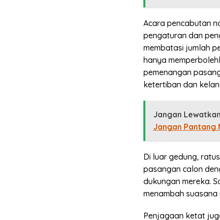
Acara pencabutan nom
pengaturan dan pen
membatasi jumlah pe
hanya memperbolehkan
pemenangan pasangan
ketertiban dan kela
Jangan Lewatkan
Jangan Pantang
Di luar gedung, ratu
pasangan calon den
dukungan mereka. S
menambah suasana me
Penjagaan ketat juga