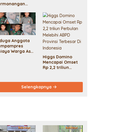
armonangan
ambut Hari
ingkungan Hidup
edunia 2024
engan Aksi
entang Spanduk
aksasa Dan
iduga Anggota
enanaman
ampampres
hon: Solidaritas
iaya Warga Asal
ntuk Lingkungan
ceh Hingga
ng Lestari Dan
Higgs Domino
eninggal Demi
erjuangan
Mencapai Omset
ang Tebusan 50
syarakat Adat.
Rp 2,2 triliun
uta
Perbulan Melebihi
ABPD Provinsi
Terbesar Di
Selengkapnya
Indonesia