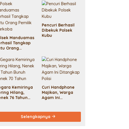
Meninggal Demi
Uang Tebusan 50
Juta
Pencuri Berhasil
Dibekuk Polsek
Kubu
olsek Manduamas
rhasil Tangkap
atu Orang
milik Narkoba
egara Kemirinya
Curi Handphone
ring Hilang,
Majikan, Warga
enek 76 Tahun
Agam Ini
unuh Nenek 70
Ditangkap Polisi
ahun
Selengkapnya