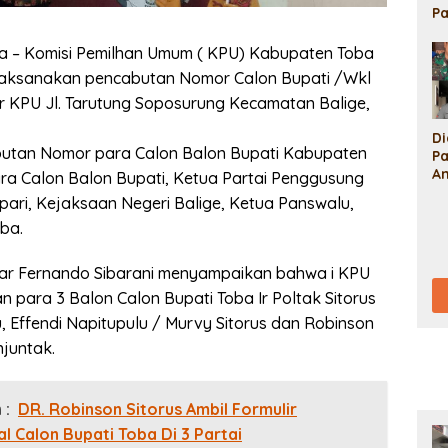
P
S
L
a – Komisi Pemilhan Umum ( KPU) Kabupaten Toba
S
aksanakan pencabutan Nomor Calon Bupati /Wkl
D
or KPU Jl. Tarutung Soposurung Kecamatan Balige,
B
R
D
P
utan Nomor para Calon Balon Bupati Kabupaten
P
Po
An
U
ra Calon Balon Bupati, Ketua Partai Penggusung
A
Ya
pari, Kejaksaan Negeri Balige, Ketua Panswalu,
M
P
ba.
U
Ma
J
ar Fernando Sibarani menyampaikan bahwa i KPU
 para 3 Balon Calon Bupati Toba Ir Poltak Sitorus
 Effendi Napitupulu / Murvy Sitorus dan Robinson
njuntak.
 :
DR. Robinson Sitorus Ambil Formulir
l Calon Bupati Toba Di 3 Partai