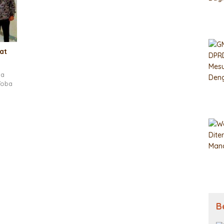
at
ga
Toba
B