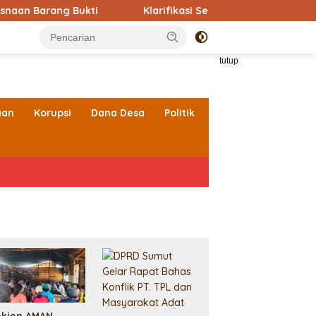
kti
Klarifikasi Sekdis DPMPTSPTK Kabupaten Toba soal M
tutup
aan
Korupsi
Dana Desa
Politik
ekjen AMAN