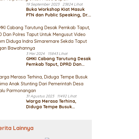
19 September 2023
23824 Lihat
Buka Workshop Kiat Masuk
PTN dan Public Speaking, Dr.
Oloan Paniaran : Pedidikan
Adalah Bagian Terpenting
Untuk Masa Depan
3 Mei 2024
15843 Lihat
GMKI Cabang Tarutung Desak
Pemkab Taput, DPRD Dan
Polres Taput Untuk Mengusut
Video Mesum Diduga Indra
Simaremare Sekda Taput
Dengan Bawahannya
31 Agustus 2023
11492 Lihat
Warga Merasa Terhina,
Diduga Tempe Busuk
Diterima Anak Stunting Dari
Pemerintah Desa Manalu
Parmonangan
erita Lainnya