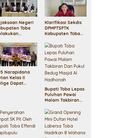
jaksaan Negeri
Klarifikasi Sekdis
abupaten Toba
DPMPTSPTK
elakukan
Kabupaten Toba
emusnaan
soal Mobil Dinas
rang Bukti
05 Narapidana
tan Kelas II
lige Dapat
misi Usul Fitri
Bupati Toba Lepas
46 H
Puluhan Pawai
Malam Takbiran
Dan Pukul Bedug
Masjid Al
Hadhonah