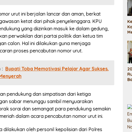
or urut ini berjalan lancar dan aman, berkat
gawasan ketat dari pihak penyelenggara. KPU
Ke
K
ndukung yang diizinkan masuk ke dalam gedung,
M
 perwakilan dari partai politik dan ketua tim
P
Ba
 calon. Hal ini dilakukan guna menjaga
ncaran proses pencabutan nomor urut.
 :
Bupati Toba Memotivasi Pelajar Agar Sukses,
2
Ru
 Menyerah
Ba
Re
14
san pendukung dan simpatisan dari ketiga
gan sabar menunggu sambil menyuarakan
orak sorai dan semangat para pendukung semakin
riah dalam acara pencabutan nomor urut ini.
 dilakukan oleh personil kepolisian dari Polres