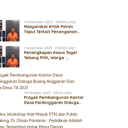
4 November 2023
136854 Lihat
Masyarakat Kritik Polres
Taput Terkait Penanganan
Kasus 303
1 November 2023
112250 Lihat
Penangkapan Kasus Togel
Tebang Pilih, Warga :
Permainan Macam Apa Ini?
14 Oktober 2023
24216 Lihat
Proyek Pembangunan Kantor
Desa Pardinggaran Diduga
Buang Anggaran Dari Dana
Desa TA 2021