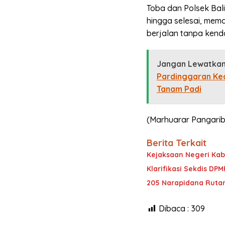
Toba dan Polsek Bal
hingga selesai, mem
berjalan tanpa kend
Jangan Lewatkan
Pardinggaran Ke
Tanam Padi
(Marhuarar Pangari
Berita Terkait
Kejaksaan Negeri Ka
Klarifikasi Sekdis DP
205 Narapidana Rutan 
Dibaca :
309