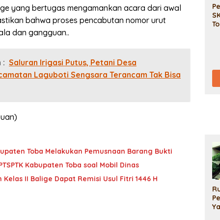
P
ige yang bertugas mengamankan acara dari awal
SK
astikan bahwa proses pencabutan nomor urut
To
ala dan gangguan..
Na
 :
Saluran Irigasi Putus, Petani Desa
camatan Laguboti Sengsara Terancam Tak Bisa
buan)
bupaten Toba Melakukan Pemusnaan Barang Bukti
MPTSPTK Kabupaten Toba soal Mobil Dinas
Kelas II Balige Dapat Remisi Usul Fitri 1446 H
R
Pe
Ya
D