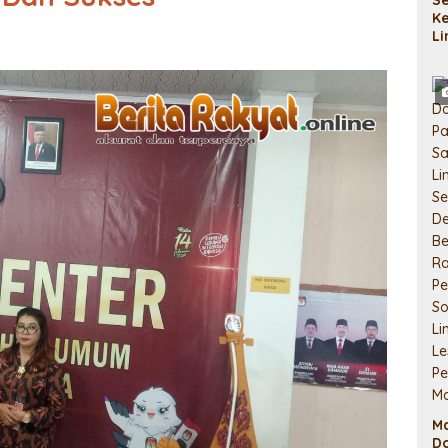
K
L
M
Si
P
M
D