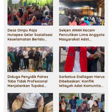
Danau Toba Galakkan
Penghijauan di Baktiraja
Desa Ompu Raja
Sekjen AMAN Kecam
Hutapea Gelar Sosialisasi
Penculikan Lima Anggota
Keselamatan Berlalu
Masyarakat Adat
Lintas Dan Anti Narkoba
Sihaporas: Pelanggaran
HAM!
Diduga Penyidik Polres
Sorbatua Siallagan Harus
Toba Tidak Profesional
Dibebaskan: Konflik
Menjalankan Tupoksi
Wilayah Adat Komunitas
Sesuai SOP, Elisabeth
Ompu Umbak Siallagan
Simanjuntak Lawan
Bukan Ranah Pidana
Dengan Praperadilan