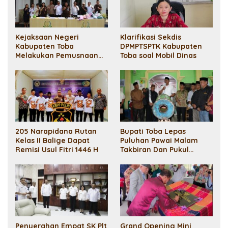
Kejaksaan Negeri
Klarifikasi Sekdis
Kabupaten Toba
DPMPTSPTK Kabupaten
Melakukan Pemusnaan
Toba soal Mobil Dinas
Barang Bukti
205 Narapidana Rutan
Bupati Toba Lepas
Kelas II Balige Dapat
Puluhan Pawai Malam
Remisi Usul Fitri 1446 H
Takbiran Dan Pukul
Bedug Masjid Al
Hadhonah
Penyerahan Empat SK Plt
Grand Opening Mini