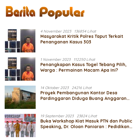
4 November 2023
136854 Lihat
Masyarakat Kritik Polres Taput Terkait
Penanganan Kasus 303
1 November 2023
112250 Lihat
Penangkapan Kasus Togel Tebang Pilih,
Warga : Permainan Macam Apa Ini?
14 Oktober 2023
24216 Lihat
Proyek Pembangunan Kantor Desa
Pardinggaran Diduga Buang Anggaran
Dari Dana Desa TA 2021
19 September 2023
23824 Lihat
Buka Workshop Kiat Masuk PTN dan Public
Speaking, Dr. Oloan Paniaran : Pedidikan
Adalah Bagian Terpenting Untuk Masa
Depan