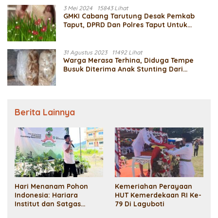
3 Mei 2024
15843 Lihat
GMKI Cabang Tarutung Desak Pemkab
Taput, DPRD Dan Polres Taput Untuk
Mengusut Video Mesum Diduga Indra
Simaremare Sekda Taput Dengan
Bawahannya
31 Agustus 2023
11492 Lihat
Warga Merasa Terhina, Diduga Tempe
Busuk Diterima Anak Stunting Dari
Pemerintah Desa Manalu Parmonangan
Berita Lainnya
Hari Menanam Pohon
Kemeriahan Perayaan
Indonesia: Hariara
HUT Kemerdekaan RI Ke-
Institut dan Satgas
79 Di Laguboti
Penyelamatan Ekosistem