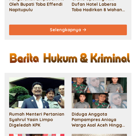
Oleh Bupati Toba Effendi
Dufan Hotel Labersa
Napitupulu
Toba Hadirkan 8 Wahana
Permainan dan Sport
Centre
Selengkapnya
Rumah Menteri Pertanian
Diduga Anggota
Syahrul Yasin Limpo
Pampampres Aniaya
Digeledah KPK
Warga Asal Aceh Hingga
Meninggal Demi Uang