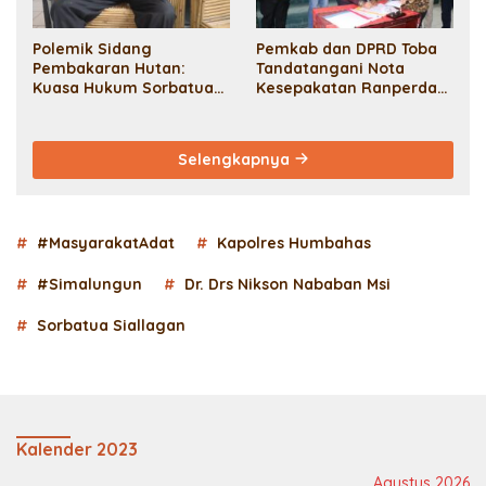
Polemik Sidang
Pemkab dan DPRD Toba
Pembakaran Hutan:
Tandatangani Nota
Kuasa Hukum Sorbatua
Kesepakatan Ranperda
Pertanyakan Kredibilitas
Pertanggungjawaban
Ahli Hukum Pidana JPU
APBD 2023
Selengkapnya
#MasyarakatAdat
Kapolres Humbahas
#Simalungun
Dr. Drs Nikson Nababan Msi
Sorbatua Siallagan
Kalender 2023
Agustus 2026