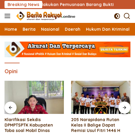
Langsung
n Toba Melakukan Pemusnaan Barang Bukti
Breaking News
Klarifikasi
ke
konten
Home
Berita
Nasional
Daerah
Hukum Dan Kriminal
Opini
Klarifikasi Sekdis
205 Narapidana Rutan
DPMPTSPTK Kabupaten
Kelas II Balige Dapat
Toba soal Mobil Dinas
Remisi Usul Fitri 1446 H