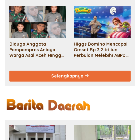
Sedunia 2024 Dengan
Aksi Bentang Spanduk
Raksasa Dan Penanaman
Pohon: Solidaritas Untuk
Lingkungan Yang Lestari
Dan Perjuangan
Masyarakat Adat.
Diduga Anggota
Higgs Domino Mencapai
Pampampres Aniaya
Omset Rp 2,2 triliun
Warga Asal Aceh Hingga
Perbulan Melebihi ABPD
Meninggal Demi Uang
Provinsi Terbesar Di
Tebusan 50 Juta
Indonesia
Selengkapnya