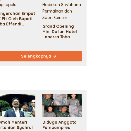
enyerahan Empat
 Plt Oleh Bupati
ba Effendi
Grand Opening
pitupulu
Mini Dufan Hotel
Labersa Toba
Hadirkan 8
Wahana
Permainan dan
Selengkapnya
Sport Centre
umah Menteri
Diduga Anggota
rtanian Syahrul
Pampampres