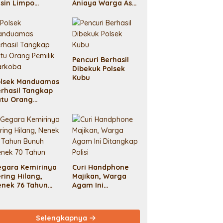
sin Limpo
Aniaya Warga Asal
igeledah KPK
Aceh Hingga
Meninggal Demi
Uang Tebusan 50
Juta
Pencuri Berhasil
Dibekuk Polsek
Kubu
olsek Manduamas
rhasil Tangkap
atu Orang
milik Narkoba
egara Kemirinya
Curi Handphone
ring Hilang,
Majikan, Warga
enek 76 Tahun
Agam Ini
unuh Nenek 70
Ditangkap Polisi
ahun
Selengkapnya