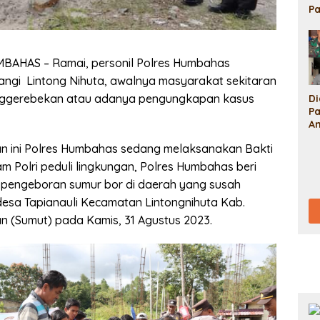
P
S
L
S
D
BAHAS – Ramai, personil Polres Humbahas
B
angi Lintong Nihuta, awalnya masyarakat sekitaran
R
nggerebekan atau adanya pengungkapan kasus
D
P
P
Po
An
U
A
Ya
n ini Polres Humbahas sedang melaksanakan Bakti
M
P
U
Ma
ram Polri peduli lingkungan, Polres Humbahas beri
J
pengeboran sumur bor di daerah yang susah
desa Tapianauli Kecamatan Lintongnihuta Kab.
 (Sumut) pada Kamis, 31 Agustus 2023.