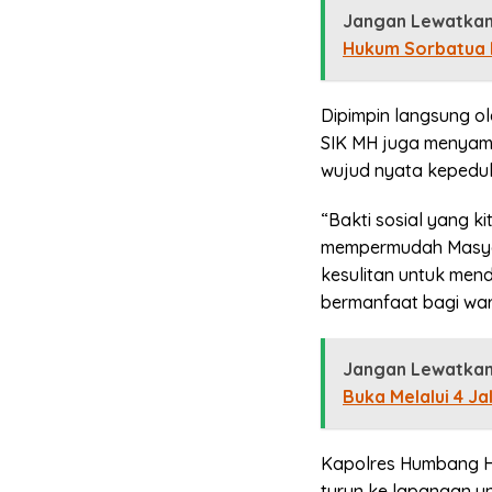
Jangan Lewatkan
Hukum Sorbatua P
Dipimpin langsung 
SIK MH juga menyamp
wujud nyata kepeduli
“Bakti sosial yang k
mempermudah Masyar
kesulitan untuk men
bermanfaat bagi wa
Jangan Lewatkan
Buka Melalui 4 Ja
Kapolres Humbang H
turun ke lapangan un