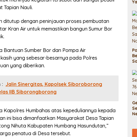
Ya
 Tapian Nauli.
D
an ditutup dengan peninjauan proses pembuatan
ar Kran Air untuk memastikan bangun Sumur Bor
k.
a Bantuan Sumber Bor dan Pompa Air
P
Be
kasih yang sebesar-besarnya pada Polres
S
an yang diberikan.
Pe
 :
Jalin Sinergitas, Kapolsek Siboroborong
elas IIB Siborongborong
G
Se
ada Kapolres Humbahas atas kepeduliannya kepada
N
n ini bisa dimanfaatkan Masyarakat Desa Tapian
B
T
ntong Nihuta Kabupaten Humbang Hasundutan,”
arga penatua di Desa tersebut.