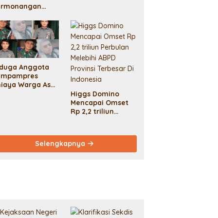
armonangan
ambut Hari
ingkungan Hidup
edunia 2024
engan Aksi
entang Spanduk
aksasa Dan
iduga Anggota
enanaman
ampampres
hon: Solidaritas
iaya Warga Asal
ntuk Lingkungan
ceh Hingga
ng Lestari Dan
Higgs Domino
eninggal Demi
erjuangan
Mencapai Omset
ang Tebusan 50
syarakat Adat.
Rp 2,2 triliun
uta
Perbulan Melebihi
ABPD Provinsi
Terbesar Di
Selengkapnya
Indonesia