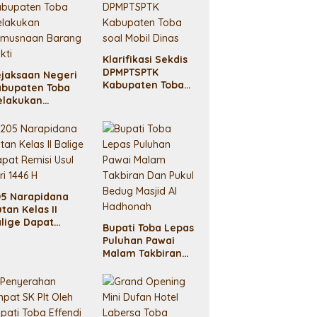
Klarifikasi Sekdis
DPMPTSPTK
jaksaan Negeri
Kabupaten Toba
abupaten Toba
soal Mobil Dinas
elakukan
emusnaan
rang Bukti
05 Narapidana
tan Kelas II
lige Dapat
Bupati Toba Lepas
misi Usul Fitri
Puluhan Pawai
46 H
Malam Takbiran
Dan Pukul Bedug
Masjid Al
Hadhonah