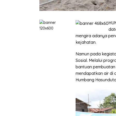
HUM
dat
mengira adanya pe
kejahatan.
Namun pada kegiata
Sosial. Melalui prog
bantuan pembuatan 
mendapatkan air di 
Humbang Hasundutan