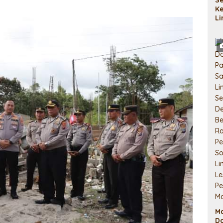
K
L
M
Si
P
M
D