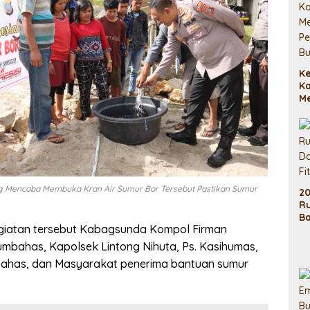
Ke
K
M
P
Ba
 Mencoba Membuka Kran Air Sumur Bor Tersebut Pastikan Sumur
2
Ru
Ba
egiatan tersebut Kabagsunda Kompol Firman
Re
14
umbahas, Kapolsek Lintong Nihuta, Ps. Kasihumas,
bahas, dan Masyarakat penerima bantuan sumur