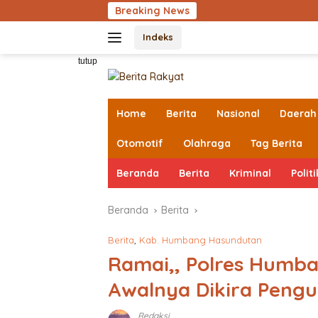
Langsung
Breaking News
Kejaksaan N
ke
Indeks
konten
tutup
Home
Berita
Nasional
Daerah
Otomotif
Olahraga
Tag Berita
Beranda
Berita
Kriminal
Politi
Beranda
Berita
Berita
,
Kab. Humbang Hasundutan
Ramai,, Polres Humba
Awalnya Dikira Peng
Redaksi