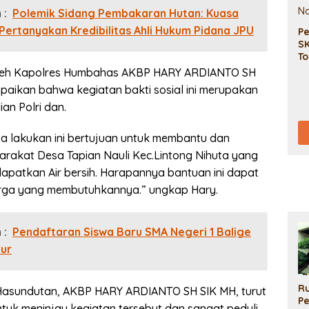
 :
Polemik Sidang Pembakaran Hutan: Kuasa
ertanyakan Kredibilitas Ahli Hukum Pidana JPU
P
SK
To
Na
oleh Kapolres Humbahas AKBP HARY ARDIANTO SH
aikan bahwa kegiatan bakti sosial ini merupakan
an Polri dan.
ita lakukan ini bertujuan untuk membantu dan
akat Desa Tapian Nauli Kec.Lintong Nihuta yang
dapatkan Air bersih. Harapannya bantuan ini dapat
rga yang membutuhkannya.” ungkap Hary.
 :
Pendaftaran Siswa Baru SMA Negeri 1 Balige
lur
R
asundutan, AKBP HARY ARDIANTO SH SIK MH, turut
Pe
tuk meninjau kegiatan tersebut dan sangat peduli