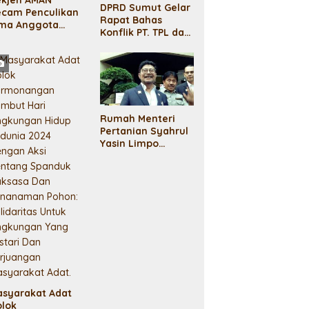
DPRD Sumut Gelar
ecam Penculikan
Rapat Bahas
ima Anggota
Konflik PT. TPL dan
asyarakat Adat
Masyarakat Adat
haporas:
elanggaran HAM!
Rumah Menteri
Pertanian Syahrul
Yasin Limpo
Digeledah KPK
asyarakat Adat
olok