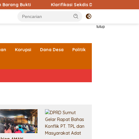
Klarifikasi Sekdis DPMPTSPTK Kabupaten Toba soal Mobil D
tutup
aan
Korupsi
Dana Desa
Politik
ekjen AMAN