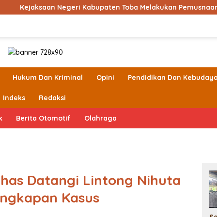
egeri Kabupaten Toba Melakukan Pemusnaan Barang Bukti
Hukum Dan Kriminal
Opini
Pendidikan Dan Kebuday
Indeks
Redaksi
k
Berita Otomotif
Olahraga
has Datangi Lintong Nihuta
ungkapan Kasus
S