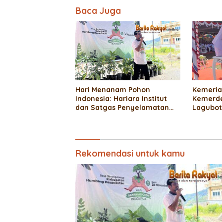
Baca Juga
Hari Menanam Pohon
Kemeria
Indonesia: Hariara Institut
Kemerde
dan Satgas Penyelamatan
Lagubot
Ekosistem Danau Toba
Galakkan Penghijauan di
Baktiraja
Rekomendasi untuk kamu