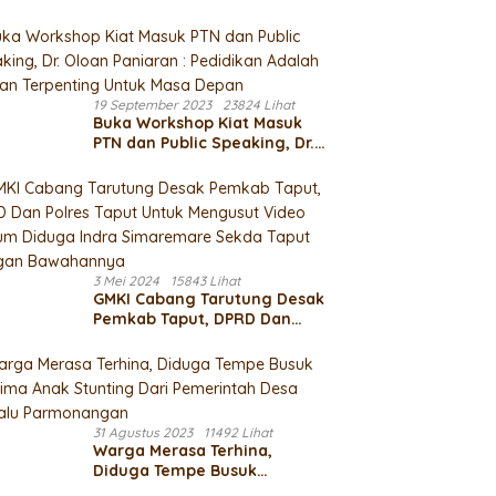
Buang Anggaran Dari Dana
Desa TA 2021
19 September 2023
23824 Lihat
Buka Workshop Kiat Masuk
PTN dan Public Speaking, Dr.
Oloan Paniaran : Pedidikan
Adalah Bagian Terpenting
Untuk Masa Depan
3 Mei 2024
15843 Lihat
GMKI Cabang Tarutung Desak
Pemkab Taput, DPRD Dan
Polres Taput Untuk Mengusut
Video Mesum Diduga Indra
Simaremare Sekda Taput
Dengan Bawahannya
31 Agustus 2023
11492 Lihat
Warga Merasa Terhina,
Diduga Tempe Busuk
Diterima Anak Stunting Dari